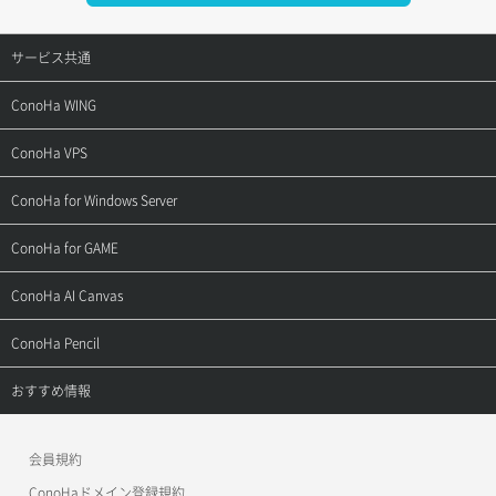
サービス共通
サポートトップ
ConoHa WING
ご契約・お支払い
サポートトップ
ConoHa VPS
よくある質問
ご利用ガイド
サポートトップ
ConoHa for Windows Server
用語集
ConoHa WINGの始め方
ご利用ガイド
サポートトップ
ConoHa for GAME
お問い合わせ
お乗り換えガイド
よくある質問
ご利用ガイド
サポートトップ
ConoHa AI Canvas
よくある質問
APIドキュメントVPS2.0
よくある質問
ご利用ガイド
サポートトップ
ConoHa Pencil
APIドキュメントVPS3.0
APIドキュメントVPS2.0
よくある質問
ご利用ガイド
サポートトップ
おすすめ情報
APIドキュメントVPS3.0
よくある質問
ご利用ガイド
ワプ活
会員規約
よくある質問
マイクラゼミ
ConoHaドメイン登録規約