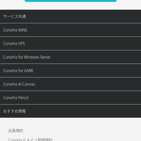
サービス共通
サポートトップ
ConoHa WING
ご契約・お支払い
サポートトップ
ConoHa VPS
よくある質問
ご利用ガイド
サポートトップ
ConoHa for Windows Server
用語集
ConoHa WINGの始め方
ご利用ガイド
サポートトップ
ConoHa for GAME
お問い合わせ
お乗り換えガイド
よくある質問
ご利用ガイド
サポートトップ
ConoHa AI Canvas
よくある質問
APIドキュメントVPS2.0
よくある質問
ご利用ガイド
サポートトップ
ConoHa Pencil
APIドキュメントVPS3.0
APIドキュメントVPS2.0
よくある質問
ご利用ガイド
サポートトップ
おすすめ情報
APIドキュメントVPS3.0
よくある質問
ご利用ガイド
ワプ活
会員規約
よくある質問
マイクラゼミ
ConoHaドメイン登録規約