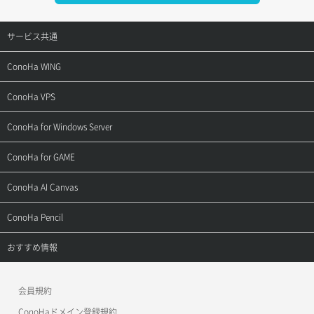
サービス共通
サポートトップ
ConoHa WING
ご契約・お支払い
サポートトップ
ConoHa VPS
よくある質問
ご利用ガイド
サポートトップ
ConoHa for Windows Server
用語集
ConoHa WINGの始め方
ご利用ガイド
サポートトップ
ConoHa for GAME
お問い合わせ
お乗り換えガイド
よくある質問
ご利用ガイド
サポートトップ
ConoHa AI Canvas
よくある質問
APIドキュメントVPS2.0
よくある質問
ご利用ガイド
サポートトップ
ConoHa Pencil
APIドキュメントVPS3.0
APIドキュメントVPS2.0
よくある質問
ご利用ガイド
サポートトップ
おすすめ情報
APIドキュメントVPS3.0
よくある質問
ご利用ガイド
ワプ活
会員規約
よくある質問
マイクラゼミ
ConoHaドメイン登録規約