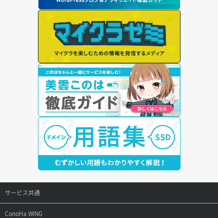
サービス共通
サポートトップ
ConoHa WING