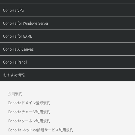
ご契約・お支払い
サポートトップ
ConoHa VPS
よくある質問
ご利用ガイド
サポートトップ
ConoHa for Windows Server
用語集
ConoHa WINGの始め方
ご利用ガイド
サポートトップ
ConoHa for GAME
お問い合わせ
お乗り換えガイド
よくある質問
ご利用ガイド
サポートトップ
ConoHa AI Canvas
よくある質問
APIドキュメントVPS2.0
よくある質問
ご利用ガイド
サポートトップ
ConoHa Pencil
APIドキュメントVPS3.0
APIドキュメントVPS2.0
よくある質問
ご利用ガイド
サポートトップ
おすすめ情報
APIドキュメントVPS3.0
よくある質問
ご利用ガイド
ワプ活
会員規約
よくある質問
マイクラゼミ
ConoHaドメイン登録規約
美雲このは徹底ガイド
ConoHaチャージ利用規約
ConoHaクーポン利用規約
ConoHa ネットde診断サービス利用規約