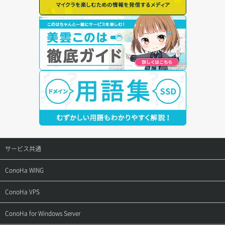
サービス共通
サポートトップ
ConoHa WING
ご契約・お支払い
サポートトップ
ConoHa VPS
よくある質問
ご利用ガイド
サポートトップ
ConoHa for Windows Server