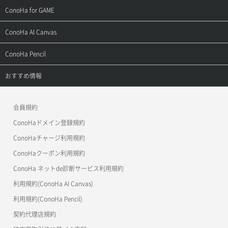
用語集
ConoHa WINGの始め方
ご利用ガイド
サポートトップ
ConoHa for GAME
お問い合わせ
お乗り換えガイド
よくある質問
ご利用ガイド
サポートトップ
ConoHa AI Canvas
よくある質問
APIドキュメントVPS2.0
よくある質問
ご利用ガイド
サポートトップ
ConoHa Pencil
APIドキュメントVPS3.0
APIドキュメントVPS2.0
よくある質問
ご利用ガイド
サポートトップ
おすすめ情報
APIドキュメントVPS3.0
よくある質問
ご利用ガイド
ワプ活
会員規約
よくある質問
マイクラゼミ
ConoHaドメイン登録規約
美雲このは徹底ガイド
ConoHaチャージ利用規約
ConoHaクーポン利用規約
ConoHa ネットde診断サービス利用規約
利用規約(ConoHa AI Canvas)
利用規約(ConoHa Pencil)
契約代理店規約