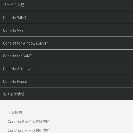
サービス共通
サポートトップ
ConoHa WING
ご契約・お支払い
サポートトップ
ConoHa VPS
よくある質問
ご利用ガイド
サポートトップ
ConoHa for Windows Server
用語集
ConoHa WINGの始め方
ご利用ガイド
サポートトップ
ConoHa for GAME
お問い合わせ
お乗り換えガイド
よくある質問
ご利用ガイド
サポートトップ
ConoHa AI Canvas
よくある質問
APIドキュメントVPS2.0
よくある質問
ご利用ガイド
サポートトップ
ConoHa Pencil
APIドキュメントVPS3.0
APIドキュメントVPS2.0
よくある質問
ご利用ガイド
サポートトップ
おすすめ情報
APIドキュメントVPS3.0
よくある質問
ご利用ガイド
ワプ活
会員規約
よくある質問
マイクラゼミ
ConoHaドメイン登録規約
美雲このは徹底ガイド
ConoHaチャージ利用規約