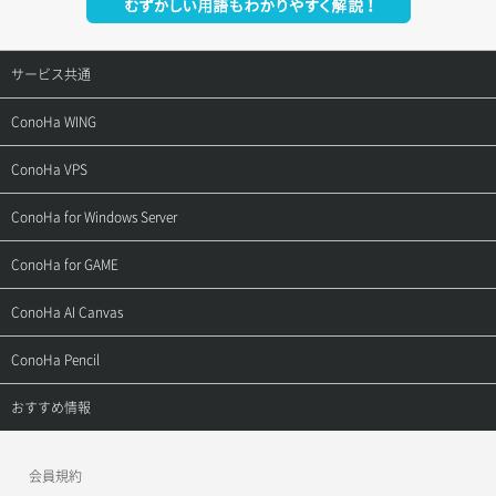
サービス共通
サポートトップ
ConoHa WING
ご契約・お支払い
サポートトップ
ConoHa VPS
よくある質問
ご利用ガイド
サポートトップ
ConoHa for Windows Server
用語集
ConoHa WINGの始め方
ご利用ガイド
サポートトップ
ConoHa for GAME
お問い合わせ
お乗り換えガイド
よくある質問
ご利用ガイド
サポートトップ
ConoHa AI Canvas
よくある質問
APIドキュメントVPS2.0
よくある質問
ご利用ガイド
サポートトップ
ConoHa Pencil
APIドキュメントVPS3.0
APIドキュメントVPS2.0
よくある質問
ご利用ガイド
サポートトップ
おすすめ情報
APIドキュメントVPS3.0
よくある質問
ご利用ガイド
ワプ活
会員規約
よくある質問
マイクラゼミ