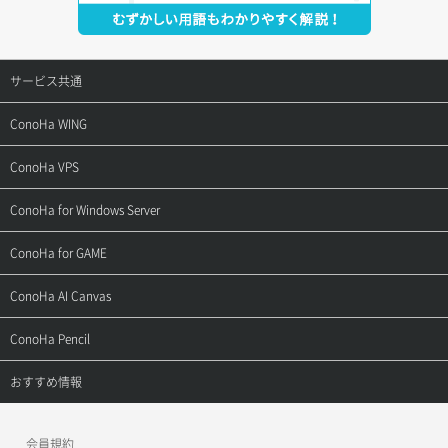
サービス共通
サポートトップ
ConoHa WING
ご契約・お支払い
サポートトップ
ConoHa VPS
よくある質問
ご利用ガイド
サポートトップ
ConoHa for Windows Server
用語集
ConoHa WINGの始め方
ご利用ガイド
サポートトップ
ConoHa for GAME
お問い合わせ
お乗り換えガイド
よくある質問
ご利用ガイド
サポートトップ
ConoHa AI Canvas
よくある質問
APIドキュメントVPS2.0
よくある質問
ご利用ガイド
サポートトップ
ConoHa Pencil
APIドキュメントVPS3.0
APIドキュメントVPS2.0
よくある質問
ご利用ガイド
サポートトップ
おすすめ情報
APIドキュメントVPS3.0
よくある質問
ご利用ガイド
ワプ活
会員規約