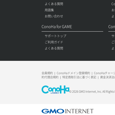
よくある質問
C
用語集
お
お問い合わせ
よ
ConoHa for GAME
Con
サポートトップ
サ
ご利用ガイド
ご
よくある質問
よ
会員規約
ConoHaドメイン登録規約
ConoHaチャ
約代理店規約
特定商取引法に基づく表記
資金決済法
© 2026 GMO Internet, Inc. All Rights