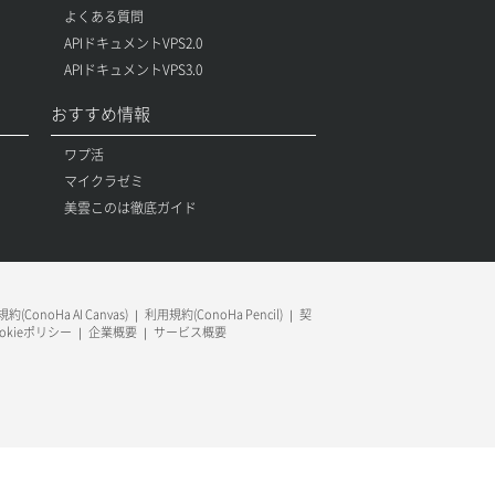
よくある質問
APIドキュメントVPS2.0
APIドキュメントVPS3.0
おすすめ情報
ワプ活
マイクラゼミ
美雲このは徹底ガイド
約(ConoHa AI Canvas)
利用規約(ConoHa Pencil)
契
ookieポリシー
企業概要
サービス概要