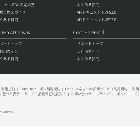
onoHa WINGの始め方
よくある質問
乗り換えガイド
APIドキュメントVPS2.0
くある質問
APIドキュメントVPS3.0
oHa AI Canvas
ConoHa Pencil
ポートトップ
サポートトップ
利用ガイド
ご利用ガイド
くある質問
よくある質問
ージ利用規約
ConoHaクーポン利用規約
ConoHa ネットde診断サービス利用規約
利用規
に基づく表示
サービス品質保証制度(SLA)
お問い合わせ
プライバシーポリシー
C
 Reserved.