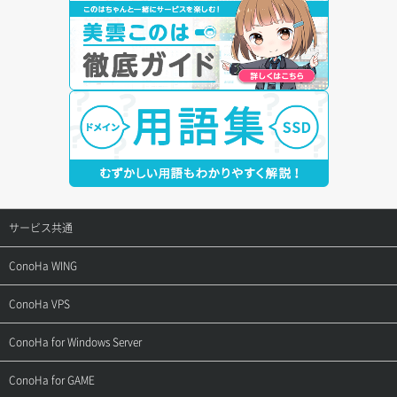
サービス共通
サポートトップ
ConoHa WING
ご契約・お支払い
サポートトップ
ConoHa VPS
よくある質問
ご利用ガイド
サポートトップ
ConoHa for Windows Server
用語集
ConoHa WINGの始め方
ご利用ガイド
サポートトップ
ConoHa for GAME