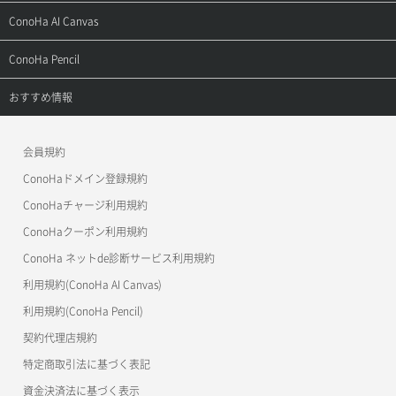
お問い合わせ
お乗り換えガイド
よくある質問
ご利用ガイド
サポートトップ
ConoHa AI Canvas
よくある質問
APIドキュメントVPS2.0
よくある質問
ご利用ガイド
サポートトップ
ConoHa Pencil
APIドキュメントVPS3.0
APIドキュメントVPS2.0
よくある質問
ご利用ガイド
サポートトップ
おすすめ情報
APIドキュメントVPS3.0
よくある質問
ご利用ガイド
ワプ活
会員規約
よくある質問
マイクラゼミ
ConoHaドメイン登録規約
美雲このは徹底ガイド
ConoHaチャージ利用規約
ConoHaクーポン利用規約
ConoHa ネットde診断サービス利用規約
利用規約(ConoHa AI Canvas)
利用規約(ConoHa Pencil)
契約代理店規約
特定商取引法に基づく表記
資金決済法に基づく表示