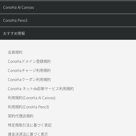
お問い合わせ
お乗り換えガイド
よくある質問
ご利用ガイド
サポートトップ
ConoHa AI Canvas
よくある質問
APIドキュメントVPS2.0
よくある質問
ご利用ガイド
サポートトップ
ConoHa Pencil
APIドキュメントVPS3.0
APIドキュメントVPS2.0
よくある質問
ご利用ガイド
サポートトップ
おすすめ情報
APIドキュメントVPS3.0
よくある質問
ご利用ガイド
ワプ活
会員規約
よくある質問
マイクラゼミ
ConoHaドメイン登録規約
美雲このは徹底ガイド
ConoHaチャージ利用規約
ConoHaクーポン利用規約
ConoHa ネットde診断サービス利用規約
利用規約(ConoHa AI Canvas)
利用規約(ConoHa Pencil)
契約代理店規約
特定商取引法に基づく表記
資金決済法に基づく表示