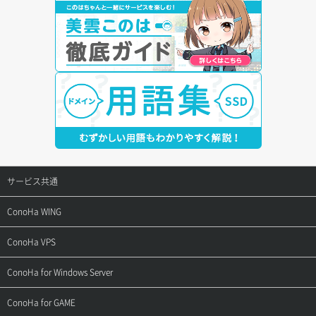
サービス共通
サポートトップ
ConoHa WING
ご契約・お支払い
サポートトップ
ConoHa VPS
よくある質問
ご利用ガイド
サポートトップ
ConoHa for Windows Server
用語集
ConoHa WINGの始め方
ご利用ガイド
サポートトップ
ConoHa for GAME