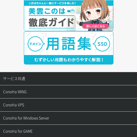
サービス共通
サポートトップ
ConoHa WING
ご契約・お支払い
サポートトップ
ConoHa VPS
よくある質問
ご利用ガイド
サポートトップ
ConoHa for Windows Server
用語集
ConoHa WINGの始め方
ご利用ガイド
サポートトップ
ConoHa for GAME