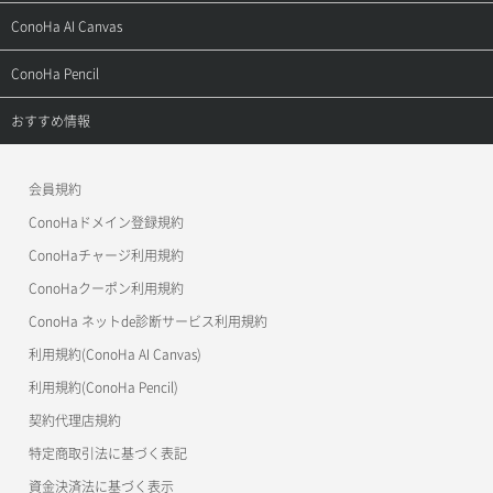
お問い合わせ
お乗り換えガイド
よくある質問
ご利用ガイド
サポートトップ
ConoHa AI Canvas
よくある質問
APIドキュメントVPS2.0
よくある質問
ご利用ガイド
サポートトップ
ConoHa Pencil
APIドキュメントVPS3.0
APIドキュメントVPS2.0
よくある質問
ご利用ガイド
サポートトップ
おすすめ情報
APIドキュメントVPS3.0
よくある質問
ご利用ガイド
ワプ活
会員規約
よくある質問
マイクラゼミ
ConoHaドメイン登録規約
美雲このは徹底ガイド
ConoHaチャージ利用規約
ConoHaクーポン利用規約
ConoHa ネットde診断サービス利用規約
利用規約(ConoHa AI Canvas)
利用規約(ConoHa Pencil)
契約代理店規約
特定商取引法に基づく表記
資金決済法に基づく表示