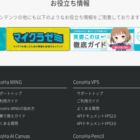
お役立ち情報
トコンテンツの他にも以下のようなお役立ち情報をご用意しておりま
noHa WING
ConoHa VPS
ポートトップ
サポートトップ
利用ガイド
ご利用ガイド
onoHa WINGの始め方
よくある質問
乗り換えガイド
APIドキュメントVPS2.0
くある質問
APIドキュメントVPS3.0
oHa AI Canvas
ConoHa Pencil