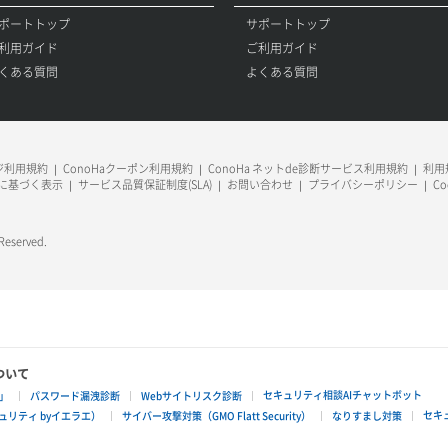
ポートトップ
サポートトップ
利用ガイド
ご利用ガイド
くある質問
よくある質問
ージ利用規約
ConoHaクーポン利用規約
ConoHa ネットde診断サービス利用規約
利用規
に基づく表示
サービス品質保証制度(SLA)
お問い合わせ
プライバシーポリシー
C
 Reserved.
ついて
セキュリティ相談AIチャットボット
」
パスワード漏洩診断
Webサイトリスク診断
セキ
リティ byイエラエ）
サイバー攻撃対策（GMO Flatt Security）
なりすまし対策