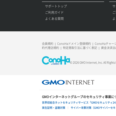
サポートトップ
サ
ご利用ガイド
ご
よくある質問
よ
会員規約
ConoHaドメイン登録規約
ConoHaチャ
約代理店規約
特定商取引法に基づく表記
資金決済法
© 2026 GMO Internet, Inc. All Rights
GMOインターネットグループのセキュリティ事業に
世界初総合ネットセキュリティサービス「GMOセキュリティ24
実在証明・盗聴対策
サイバー攻撃対策（GMOサイバーセキュ