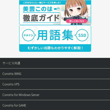
サービス共通
サポートトップ
ConoHa WING
ご契約・お支払い
サポートトップ
ConoHa VPS
よくある質問
ご利用ガイド
サポートトップ
ConoHa for Windows Server
用語集
ConoHa WINGの始め方
ご利用ガイド
サポートトップ
ConoHa for GAME