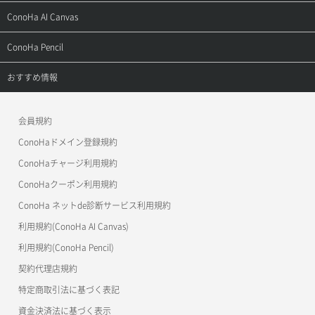
お問い合わせ
お乗り換えガイド
よくある質問
ご利用ガイド
サポートトップ
ConoHa AI Canvas
よくある質問
APIドキュメントVPS2.0
よくある質問
ご利用ガイド
サポートトップ
ConoHa Pencil
APIドキュメントVPS3.0
APIドキュメントVPS2.0
よくある質問
ご利用ガイド
サポートトップ
おすすめ情報
APIドキュメントVPS3.0
よくある質問
ご利用ガイド
ワプ活
会員規約
よくある質問
マイクラゼミ
ConoHaドメイン登録規約
美雲このは徹底ガイド
ConoHaチャージ利用規約
ConoHaクーポン利用規約
ConoHa ネットde診断サービス利用規約
利用規約(ConoHa AI Canvas)
利用規約(ConoHa Pencil)
契約代理店規約
特定商取引法に基づく表記
資金決済法に基づく表示