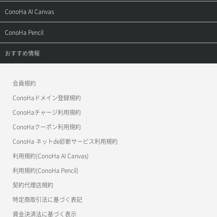
お問い合わせ
お乗り換えガイド
よくある質問
ご利用ガイド
サポートトップ
ConoHa AI Canvas
よくある質問
APIドキュメントVPS2.0
よくある質問
ご利用ガイド
サポートトップ
ConoHa Pencil
APIドキュメントVPS3.0
APIドキュメントVPS2.0
よくある質問
ご利用ガイド
サポートトップ
おすすめ情報
APIドキュメントVPS3.0
よくある質問
ご利用ガイド
ワプ活
会員規約
よくある質問
マイクラゼミ
ConoHaドメイン登録規約
美雲このは徹底ガイド
ConoHaチャージ利用規約
ConoHaクーポン利用規約
ConoHa ネットde診断サービス利用規約
利用規約(ConoHa AI Canvas)
利用規約(ConoHa Pencil)
契約代理店規約
特定商取引法に基づく表記
資金決済法に基づく表示