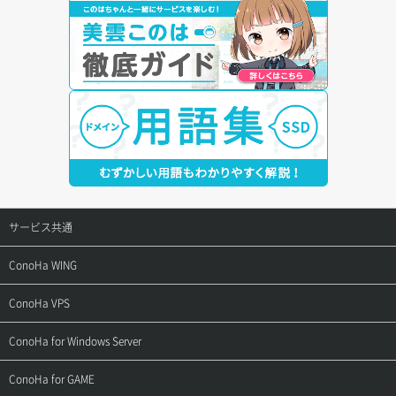
サービス共通
サポートトップ
ConoHa WING
ご契約・お支払い
サポートトップ
ConoHa VPS
よくある質問
ご利用ガイド
サポートトップ
ConoHa for Windows Server
用語集
ConoHa WINGの始め方
ご利用ガイド
サポートトップ
ConoHa for GAME