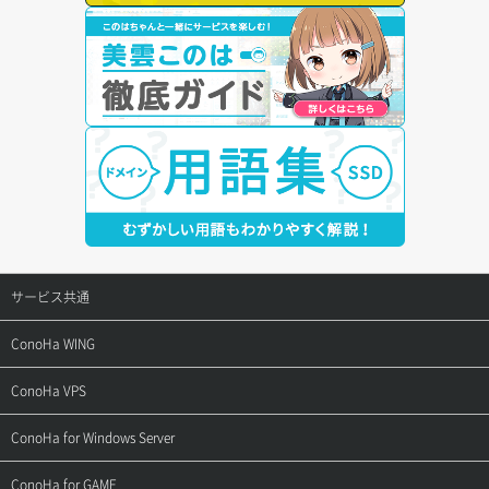
サービス共通
サポートトップ
ConoHa WING
ご契約・お支払い
サポートトップ
ConoHa VPS
よくある質問
ご利用ガイド
サポートトップ
ConoHa for Windows Server
用語集
ConoHa WINGの始め方
ご利用ガイド
サポートトップ
ConoHa for GAME