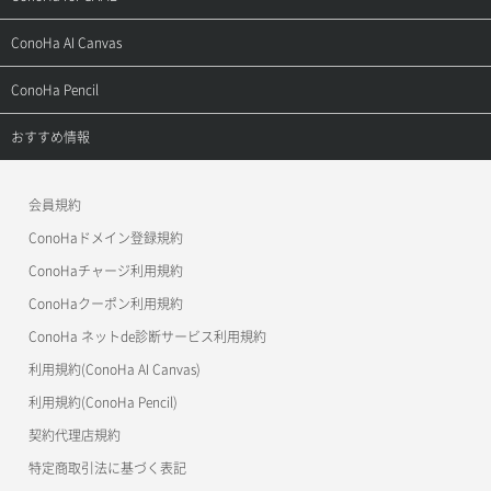
お問い合わせ
お乗り換えガイド
よくある質問
ご利用ガイド
サポートトップ
ConoHa AI Canvas
よくある質問
APIドキュメントVPS2.0
よくある質問
ご利用ガイド
サポートトップ
ConoHa Pencil
APIドキュメントVPS3.0
APIドキュメントVPS2.0
よくある質問
ご利用ガイド
サポートトップ
おすすめ情報
APIドキュメントVPS3.0
よくある質問
ご利用ガイド
ワプ活
会員規約
よくある質問
マイクラゼミ
ConoHaドメイン登録規約
美雲このは徹底ガイド
ConoHaチャージ利用規約
ConoHaクーポン利用規約
ConoHa ネットde診断サービス利用規約
利用規約(ConoHa AI Canvas)
利用規約(ConoHa Pencil)
契約代理店規約
特定商取引法に基づく表記