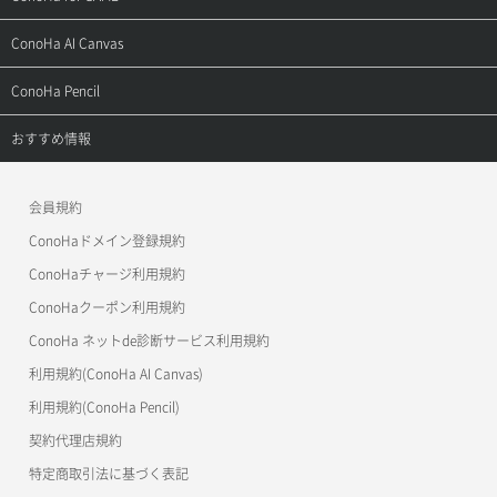
お問い合わせ
お乗り換えガイド
よくある質問
ご利用ガイド
サポートトップ
ConoHa AI Canvas
よくある質問
APIドキュメントVPS2.0
よくある質問
ご利用ガイド
サポートトップ
ConoHa Pencil
APIドキュメントVPS3.0
APIドキュメントVPS2.0
よくある質問
ご利用ガイド
サポートトップ
おすすめ情報
APIドキュメントVPS3.0
よくある質問
ご利用ガイド
ワプ活
会員規約
よくある質問
マイクラゼミ
ConoHaドメイン登録規約
美雲このは徹底ガイド
ConoHaチャージ利用規約
ConoHaクーポン利用規約
ConoHa ネットde診断サービス利用規約
利用規約(ConoHa AI Canvas)
利用規約(ConoHa Pencil)
契約代理店規約
特定商取引法に基づく表記