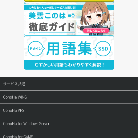
サービス共通
サポートトップ
ConoHa WING
ご契約・お支払い
サポートトップ
ConoHa VPS
よくある質問
ご利用ガイド
サポートトップ
ConoHa for Windows Server
用語集
ConoHa WINGの始め方
ご利用ガイド
サポートトップ
ConoHa for GAME