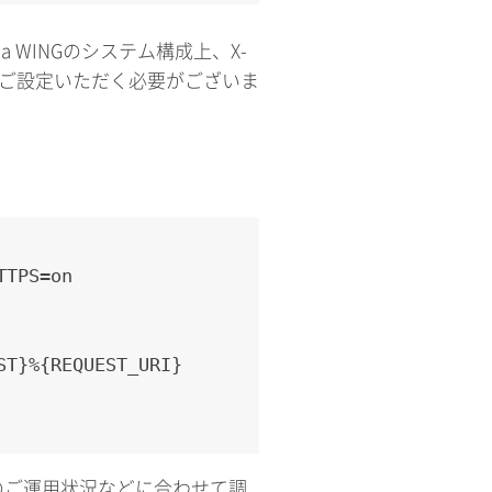
 WINGのシステム構成上、X-
るようご設定いただく必要がございま
TTPS=on
ST}%{REQUEST_URI}
のご運用状況などに合わせて調