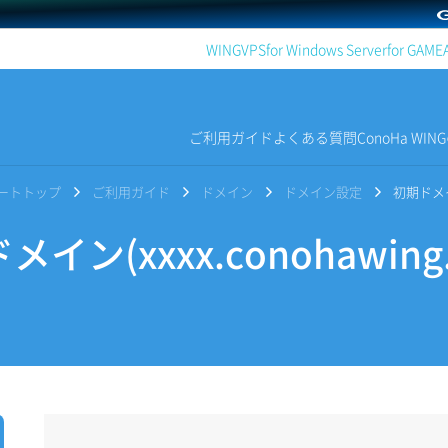
WING
VPS
for Windows Server
for GAME
ご利用ガイド
よくある質問
ConoHa WI
サポートトップ
ご利用ガイド
ドメイン
ドメイン設定
初期ドメイン
イン(xxxx.conohawin