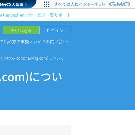
AI Canvas
Pencil
サービス一覧
サポート
お申し込み
ログイン
NGの始め方
お乗換えガイド
お問い合わせ
(xxxx.conohawing.com)について
g.com)につい