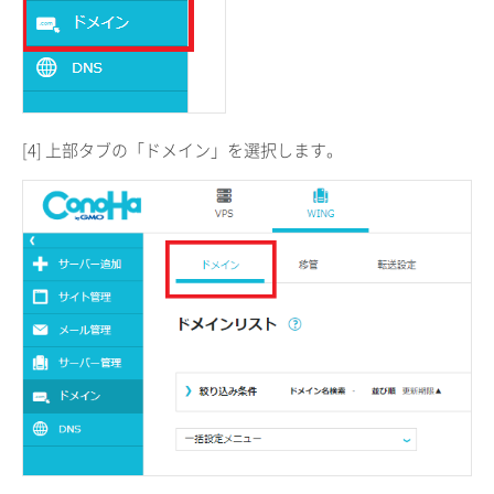
[4] 上部タブの「ドメイン」を選択します。