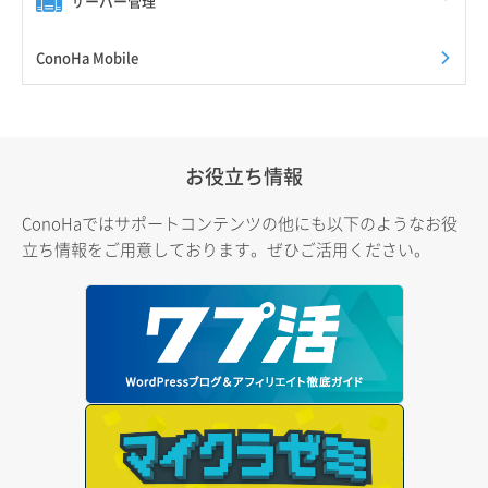
サーバー管理
ConoHa Mobile
お役立ち情報
ConoHaではサポートコンテンツの他にも以下のようなお役
立ち情報をご用意しております。ぜひご活用ください。