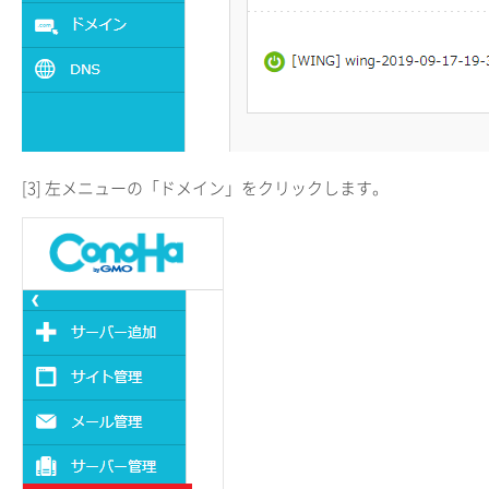
[3] 左メニューの「ドメイン」をクリックします。