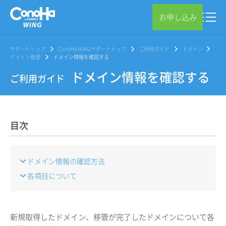
お申し込み
サポートトップ
ConoHa WINGサポートトップ
ご利用ガイド
ドメイン
ドメイン管理
ドメイン情報を確認する
ドメイン情報を確認する
ご利用ガイド
目次
ドメイン情報の確認方法
各項目について
新規取得したドメイン、移管が完了したドメインについて各