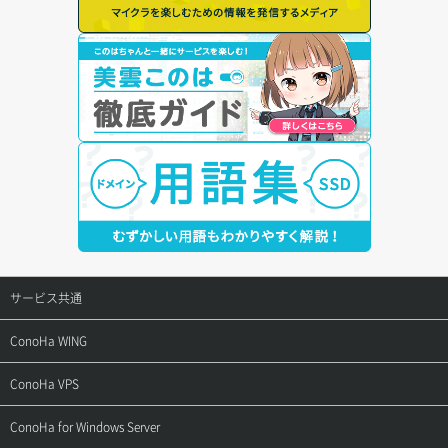
サービス共通
サポートトップ
ConoHa WING
ご契約・お支払い
サポートトップ
ConoHa VPS
よくある質問
ご利用ガイド
サポートトップ
ConoHa for Windows Server