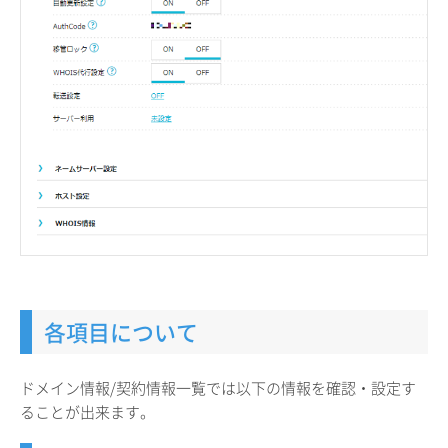
各項目について
ドメイン情報/契約情報一覧では以下の情報を確認・設定す
ることが出来ます。