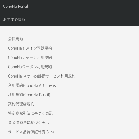
よくある質問
APIドキュメントVPS2.0
よくある質問
ご利用ガイド
サポートトップ
ConoHa Pencil
APIドキュメントVPS3.0
APIドキュメントVPS2.0
よくある質問
ご利用ガイド
サポートトップ
おすすめ情報
APIドキュメントVPS3.0
よくある質問
ご利用ガイド
ワプ活
会員規約
よくある質問
マイクラゼミ
ConoHaドメイン登録規約
美雲このは徹底ガイド
ConoHaチャージ利用規約
ConoHaクーポン利用規約
ConoHa ネットde診断サービス利用規約
利用規約(ConoHa AI Canvas)
利用規約(ConoHa Pencil)
契約代理店規約
特定商取引法に基づく表記
資金決済法に基づく表示
サービス品質保証制度(SLA)