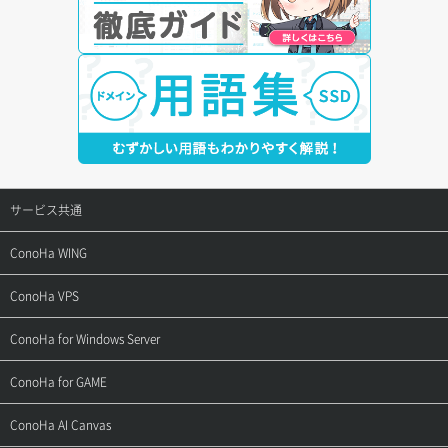
サービス共通
サポートトップ
ConoHa WING
ご契約・お支払い
サポートトップ
ConoHa VPS
よくある質問
ご利用ガイド
サポートトップ
ConoHa for Windows Server
用語集
ConoHa WINGの始め方
ご利用ガイド
サポートトップ
ConoHa for GAME
お問い合わせ
お乗り換えガイド
よくある質問
ご利用ガイド
サポートトップ
ConoHa AI Canvas