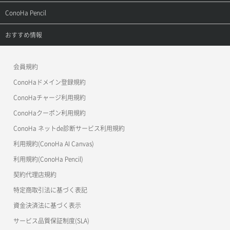
よくある質問
APIドキュメントVPS2.0
よくある質問
ご利用ガイド
サポートトップ
ConoHa Pencil
APIドキュメントVPS3.0
APIドキュメントVPS2.0
よくある質問
ご利用ガイド
サポートトップ
おすすめ情報
APIドキュメントVPS3.0
よくある質問
ご利用ガイド
ワプ活
会員規約
よくある質問
マイクラゼミ
ConoHaドメイン登録規約
美雲このは徹底ガイド
ConoHaチャージ利用規約
ConoHaクーポン利用規約
ConoHa ネットde診断サービス利用規約
利用規約(ConoHa AI Canvas)
利用規約(ConoHa Pencil)
契約代理店規約
特定商取引法に基づく表記
資金決済法に基づく表示
サービス品質保証制度(SLA)