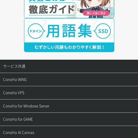
サービス共通
サポートトップ
ConoHa WING
ご契約・お支払い
サポートトップ
ConoHa VPS
よくある質問
ご利用ガイド
サポートトップ
ConoHa for Windows Server
用語集
ConoHa WINGの始め方
ご利用ガイド
サポートトップ
ConoHa for GAME
お問い合わせ
お乗り換えガイド
よくある質問
ご利用ガイド
サポートトップ
ConoHa AI Canvas