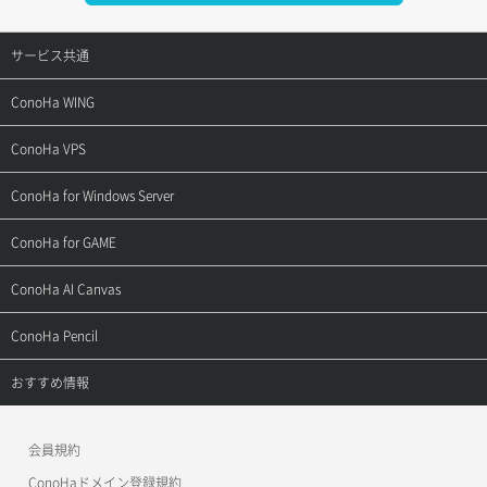
サービス共通
サポートトップ
ConoHa WING
ご契約・お支払い
サポートトップ
ConoHa VPS
よくある質問
ご利用ガイド
サポートトップ
ConoHa for Windows Server
用語集
ConoHa WINGの始め方
ご利用ガイド
サポートトップ
ConoHa for GAME
お問い合わせ
お乗り換えガイド
よくある質問
ご利用ガイド
サポートトップ
ConoHa AI Canvas
よくある質問
APIドキュメントVPS2.0
よくある質問
ご利用ガイド
サポートトップ
ConoHa Pencil
APIドキュメントVPS3.0
APIドキュメントVPS2.0
よくある質問
ご利用ガイド
サポートトップ
おすすめ情報
APIドキュメントVPS3.0
よくある質問
ご利用ガイド
ワプ活
会員規約
よくある質問
マイクラゼミ
ConoHaドメイン登録規約