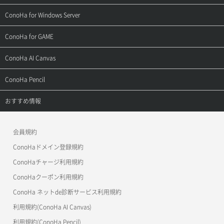
よくある質問
ご利用ガイド
サポートトップ
ConoHa for Windows Server
用語集
ConoHa WINGの始め方
ご利用ガイド
サポートトップ
ConoHa for GAME
お問い合わせ
お乗り換えガイド
よくある質問
ご利用ガイド
サポートトップ
ConoHa AI Canvas
よくある質問
APIドキュメントVPS2.0
よくある質問
ご利用ガイド
サポートトップ
ConoHa Pencil
APIドキュメントVPS3.0
APIドキュメントVPS2.0
よくある質問
ご利用ガイド
サポートトップ
おすすめ情報
APIドキュメントVPS3.0
よくある質問
ご利用ガイド
ワプ活
会員規約
よくある質問
マイクラゼミ
ConoHaドメイン登録規約
美雲このは徹底ガイド
ConoHaチャージ利用規約
ConoHaクーポン利用規約
ConoHa ネットde診断サービス利用規約
利用規約(ConoHa AI Canvas)
利用規約(ConoHa Pencil)