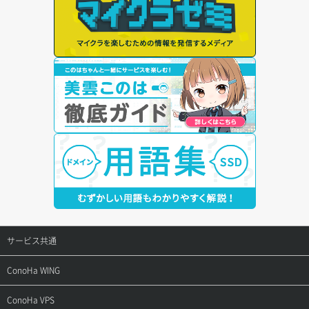
サービス共通
サポートトップ
ConoHa WING
ご契約・お支払い
サポートトップ
ConoHa VPS