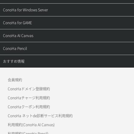
よくある質問
ご利用ガイド
サポートトップ
ConoHa for Windows Server
用語集
ConoHa WINGの始め方
ご利用ガイド
サポートトップ
ConoHa for GAME
お問い合わせ
お乗り換えガイド
よくある質問
ご利用ガイド
サポートトップ
ConoHa AI Canvas
よくある質問
APIドキュメントVPS2.0
よくある質問
ご利用ガイド
サポートトップ
ConoHa Pencil
APIドキュメントVPS3.0
APIドキュメントVPS2.0
よくある質問
ご利用ガイド
サポートトップ
おすすめ情報
APIドキュメントVPS3.0
よくある質問
ご利用ガイド
ワプ活
会員規約
よくある質問
マイクラゼミ
ConoHaドメイン登録規約
美雲このは徹底ガイド
ConoHaチャージ利用規約
ConoHaクーポン利用規約
ConoHa ネットde診断サービス利用規約
利用規約(ConoHa AI Canvas)
利用規約(ConoHa Pencil)