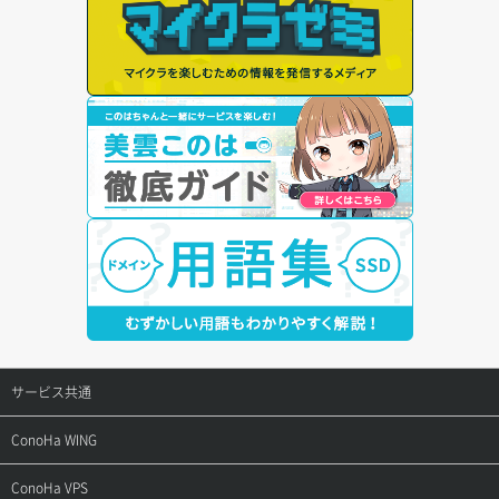
サービス共通
サポートトップ
ConoHa WING
ご契約・お支払い
サポートトップ
ConoHa VPS