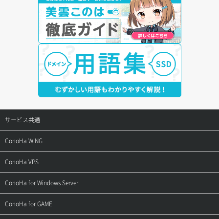
サービス共通
サポートトップ
ConoHa WING
ご契約・お支払い
サポートトップ
ConoHa VPS
よくある質問
ご利用ガイド
サポートトップ
ConoHa for Windows Server
用語集
ConoHa WINGの始め方
ご利用ガイド
サポートトップ
ConoHa for GAME
お問い合わせ
お乗り換えガイド