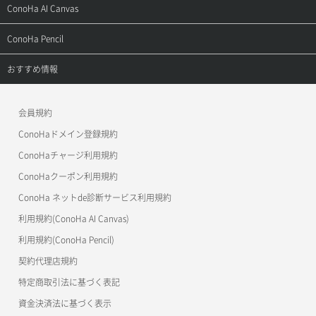
よくある質問
ご利用ガイド
サポートトップ
ConoHa AI Canvas
よくある質問
APIドキュメントVPS2.0
よくある質問
ご利用ガイド
サポートトップ
ConoHa Pencil
APIドキュメントVPS3.0
APIドキュメントVPS2.0
よくある質問
ご利用ガイド
サポートトップ
おすすめ情報
APIドキュメントVPS3.0
よくある質問
ご利用ガイド
ワプ活
会員規約
よくある質問
マイクラゼミ
ConoHaドメイン登録規約
美雲このは徹底ガイド
ConoHaチャージ利用規約
ConoHaクーポン利用規約
ConoHa ネットde診断サービス利用規約
利用規約(ConoHa AI Canvas)
利用規約(ConoHa Pencil)
契約代理店規約
特定商取引法に基づく表記
資金決済法に基づく表示