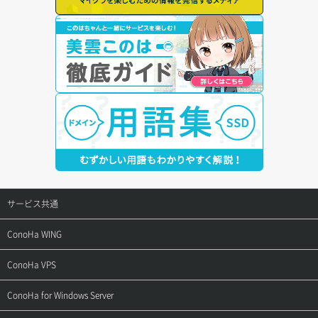
サービス共通
サポートトップ
ConoHa WING
ご契約・お支払い
サポートトップ
ConoHa VPS
よくある質問
ご利用ガイド
サポートトップ
ConoHa for Windows Server
用語集
ConoHa WINGの始め方