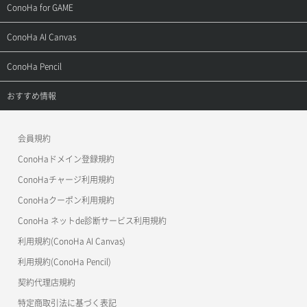
ご利用ガイド
サポートトップ
ConoHa for GAME
お問い合わせ
お乗り換えガイド
よくある質問
ご利用ガイド
サポートトップ
ConoHa AI Canvas
よくある質問
APIドキュメントVPS2.0
よくある質問
ご利用ガイド
サポートトップ
ConoHa Pencil
APIドキュメントVPS3.0
APIドキュメントVPS2.0
よくある質問
ご利用ガイド
サポートトップ
おすすめ情報
APIドキュメントVPS3.0
よくある質問
ご利用ガイド
ワプ活
会員規約
よくある質問
マイクラゼミ
ConoHaドメイン登録規約
美雲このは徹底ガイド
ConoHaチャージ利用規約
ConoHaクーポン利用規約
ConoHa ネットde診断サービス利用規約
利用規約(ConoHa AI Canvas)
利用規約(ConoHa Pencil)
契約代理店規約
特定商取引法に基づく表記