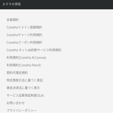
APIドキュメントVPS2.0
よくある質問
ご利用ガイド
サポートトップ
おすすめ情報
APIドキュメントVPS3.0
よくある質問
ご利用ガイド
ワプ活
会員規約
よくある質問
マイクラゼミ
ConoHaドメイン登録規約
美雲このは徹底ガイド
ConoHaチャージ利用規約
ConoHaクーポン利用規約
ConoHa ネットde診断サービス利用規約
利用規約(ConoHa AI Canvas)
利用規約(ConoHa Pencil)
契約代理店規約
特定商取引法に基づく表記
資金決済法に基づく表示
サービス品質保証制度(SLA)
お問い合わせ
プライバシーポリシー