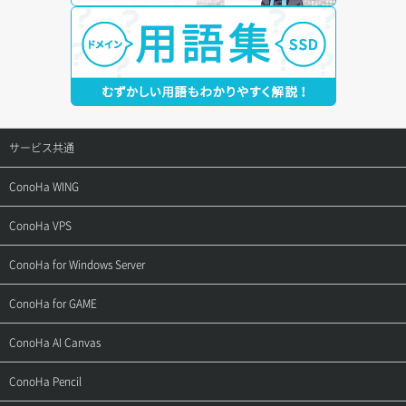
サービス共通
サポートトップ
ConoHa WING
ご契約・お支払い
サポートトップ
ConoHa VPS
よくある質問
ご利用ガイド
サポートトップ
ConoHa for Windows Server
用語集
ConoHa WINGの始め方
ご利用ガイド
サポートトップ
ConoHa for GAME
お問い合わせ
お乗り換えガイド
よくある質問
ご利用ガイド
サポートトップ
ConoHa AI Canvas
よくある質問
APIドキュメントVPS2.0
よくある質問
ご利用ガイド
サポートトップ
ConoHa Pencil
APIドキュメントVPS3.0