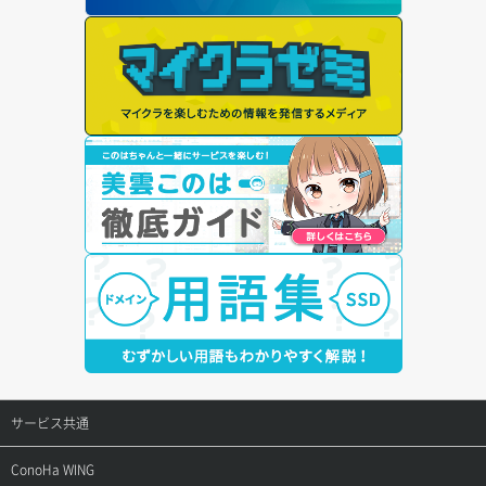
サービス共通
サポートトップ
ConoHa WING