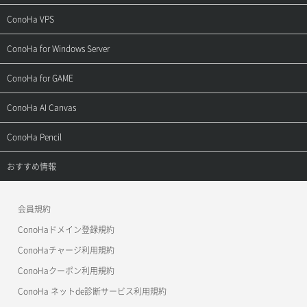
ご契約・お支払い
サポートトップ
ConoHa VPS
よくある質問
ご利用ガイド
サポートトップ
ConoHa for Windows Server
用語集
ConoHa WINGの始め方
ご利用ガイド
サポートトップ
ConoHa for GAME
お問い合わせ
お乗り換えガイド
よくある質問
ご利用ガイド
サポートトップ
ConoHa AI Canvas
よくある質問
APIドキュメントVPS2.0
よくある質問
ご利用ガイド
サポートトップ
ConoHa Pencil
APIドキュメントVPS3.0
APIドキュメントVPS2.0
よくある質問
ご利用ガイド
サポートトップ
おすすめ情報
APIドキュメントVPS3.0
よくある質問
ご利用ガイド
ワプ活
会員規約
よくある質問
マイクラゼミ
ConoHaドメイン登録規約
美雲このは徹底ガイド
ConoHaチャージ利用規約
ConoHaクーポン利用規約
ConoHa ネットde診断サービス利用規約