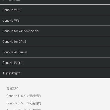
サポートトップ
ConoHa WING
ご契約・お支払い
サポートトップ
ConoHa VPS
よくある質問
ご利用ガイド
サポートトップ
ConoHa for Windows Server
用語集
ConoHa WINGの始め方
ご利用ガイド
サポートトップ
ConoHa for GAME
お問い合わせ
お乗り換えガイド
よくある質問
ご利用ガイド
サポートトップ
ConoHa AI Canvas
よくある質問
APIドキュメントVPS2.0
よくある質問
ご利用ガイド
サポートトップ
ConoHa Pencil
APIドキュメントVPS3.0
APIドキュメントVPS2.0
よくある質問
ご利用ガイド
サポートトップ
おすすめ情報
APIドキュメントVPS3.0
よくある質問
ご利用ガイド
ワプ活
会員規約
よくある質問
マイクラゼミ
ConoHaドメイン登録規約
美雲このは徹底ガイド
ConoHaチャージ利用規約