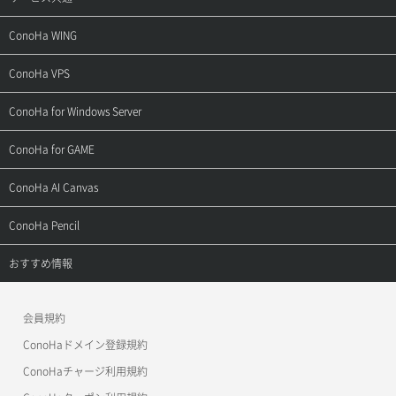
サポートトップ
ConoHa WING
ご契約・お支払い
サポートトップ
ConoHa VPS
よくある質問
ご利用ガイド
サポートトップ
ConoHa for Windows Server
用語集
ConoHa WINGの始め方
ご利用ガイド
サポートトップ
ConoHa for GAME
お問い合わせ
お乗り換えガイド
よくある質問
ご利用ガイド
サポートトップ
ConoHa AI Canvas
よくある質問
APIドキュメントVPS2.0
よくある質問
ご利用ガイド
サポートトップ
ConoHa Pencil
APIドキュメントVPS3.0
APIドキュメントVPS2.0
よくある質問
ご利用ガイド
サポートトップ
おすすめ情報
APIドキュメントVPS3.0
よくある質問
ご利用ガイド
ワプ活
会員規約
よくある質問
マイクラゼミ
ConoHaドメイン登録規約
美雲このは徹底ガイド
ConoHaチャージ利用規約