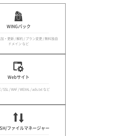
WINGパック
加・更新 / 解約 / プラン変更 / 無料独自
ドメイン など
Webサイト
SSL / WAF / WEXAL / ads.txt など
/SSH/ファイルマネージャー