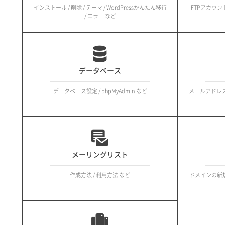
インストール / 削除 / テーマ / WordPressかんたん移行
FTPアカウント
/ エラー など
データベース
データベース設定 / phpMyAdmin など
メールアドレス / 
メーリングリスト
作成方法 / 利用方法 など
ドメインの新規取