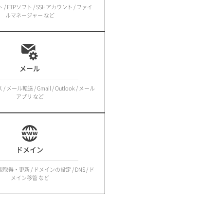
 / FTPソフト / SSHアカウント / ファイ
ルマネージャー など
メール
メール転送 / Gmail / Outlook / メール
アプリ など
ドメイン
得・更新 / ドメインの設定 / DNS / ド
メイン移管 など