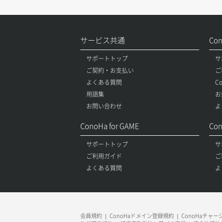
サービス共通
Co
サポートトップ
サ
ご契約・お支払い
ご
よくある質問
C
用語集
お
お問い合わせ
よ
ConoHa for GAME
Con
サポートトップ
サ
ご利用ガイド
ご
よくある質問
よ
会員規約
ConoHaドメイン登録規約
ConoHaチャ