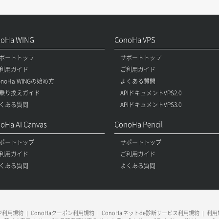
noHa WING
ConoHa VPS
ポートトップ
サポートトップ
利用ガイド
ご利用ガイド
onoHa WINGの始め方
よくある質問
乗り換えガイド
APIドキュメントVPS2.0
くある質問
APIドキュメントVPS3.0
oHa AI Canvas
ConoHa Pencil
ポートトップ
サポートトップ
利用ガイド
ご利用ガイド
くある質問
よくある質問
ージ利用規約
ConoHaクーポン利用規約
ConoHa ネットde診断サービス利用規約
利用規