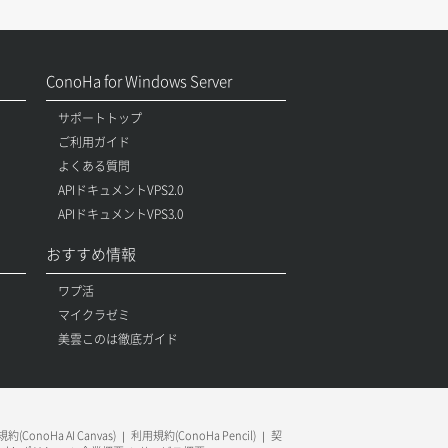
ConoHa for Windows Server
サポートトップ
ご利用ガイド
よくある質問
APIドキュメントVPS2.0
APIドキュメントVPS3.0
おすすめ情報
ワプ活
マイクラゼミ
美雲このは徹底ガイド
約(ConoHa AI Canvas)
利用規約(ConoHa Pencil)
契