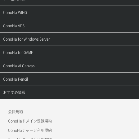
サポートトップ
ConoHa WING
ご契約・お支払い
サポートトップ
ConoHa VPS
よくある質問
ご利用ガイド
サポートトップ
ConoHa for Windows Server
用語集
ConoHa WINGの始め方
ご利用ガイド
サポートトップ
ConoHa for GAME
お問い合わせ
お乗り換えガイド
よくある質問
ご利用ガイド
サポートトップ
ConoHa AI Canvas
よくある質問
APIドキュメントVPS2.0
よくある質問
ご利用ガイド
サポートトップ
ConoHa Pencil
APIドキュメントVPS3.0
APIドキュメントVPS2.0
よくある質問
ご利用ガイド
サポートトップ
おすすめ情報
APIドキュメントVPS3.0
よくある質問
ご利用ガイド
ワプ活
会員規約
よくある質問
マイクラゼミ
ConoHaドメイン登録規約
美雲このは徹底ガイド
ConoHaチャージ利用規約