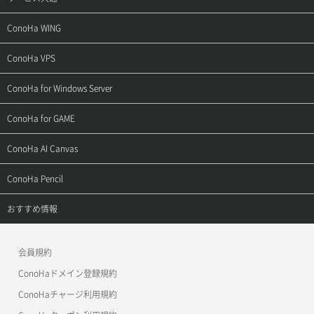
サポートトップ
ConoHa WING
ご契約・お支払い
サポートトップ
ConoHa VPS
よくある質問
ご利用ガイド
サポートトップ
ConoHa for Windows Server
用語集
ConoHa WINGの始め方
ご利用ガイド
サポートトップ
ConoHa for GAME
お問い合わせ
お乗り換えガイド
よくある質問
ご利用ガイド
サポートトップ
ConoHa AI Canvas
よくある質問
APIドキュメントVPS2.0
よくある質問
ご利用ガイド
サポートトップ
ConoHa Pencil
APIドキュメントVPS3.0
APIドキュメントVPS2.0
よくある質問
ご利用ガイド
サポートトップ
おすすめ情報
APIドキュメントVPS3.0
よくある質問
ご利用ガイド
ワプ活
会員規約
よくある質問
マイクラゼミ
ConoHaドメイン登録規約
美雲このは徹底ガイド
ConoHaチャージ利用規約