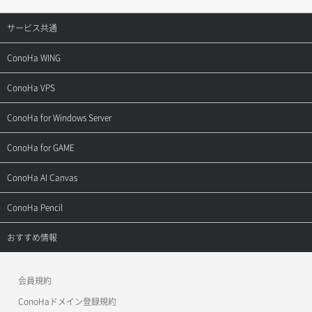
サービス共通
サポートトップ
ConoHa WING
ご契約・お支払い
サポートトップ
ConoHa VPS
よくある質問
ご利用ガイド
サポートトップ
ConoHa for Windows Server
用語集
ConoHa WINGの始め方
ご利用ガイド
サポートトップ
ConoHa for GAME
お問い合わせ
お乗り換えガイド
よくある質問
ご利用ガイド
サポートトップ
ConoHa AI Canvas
よくある質問
APIドキュメントVPS2.0
よくある質問
ご利用ガイド
サポートトップ
ConoHa Pencil
APIドキュメントVPS3.0
APIドキュメントVPS2.0
よくある質問
ご利用ガイド
サポートトップ
おすすめ情報
APIドキュメントVPS3.0
よくある質問
ご利用ガイド
ワプ活
会員規約
よくある質問
マイクラゼミ
ConoHaドメイン登録規約