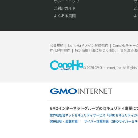
サポートトップ
サ
ご利用ガイド
ご
よくある質問
よ
会員規約
ConoHaドメイン登録規約
ConoHaチャ
約代理店規約
特定商取引法に基づく表記
資金決済法
© 2026 GMO Internet, Inc. All Rights
GMOインターネットグループのセキュリティ事業に
世界初総合ネットセキュリティサービス「GMOセキュリティ24
実在証明・盗聴対策
サイバー攻撃対策（GMOサイバーセキュ