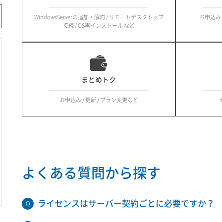
WindowsServerの追加・解約 / リモートデスクトップ
お申込み /
接続 / OS再インストール など
まとめトク
お申込み / 更新 / プラン変更など
よくある質問から探す
ライセンスはサーバー契約ごとに必要ですか？