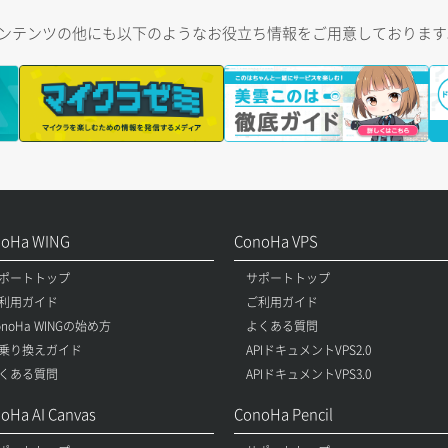
トコンテンツの他にも以下のようなお役立ち情報をご用意しておりま
noHa WING
ConoHa VPS
ポートトップ
サポートトップ
利用ガイド
ご利用ガイド
onoHa WINGの始め方
よくある質問
乗り換えガイド
APIドキュメントVPS2.0
くある質問
APIドキュメントVPS3.0
oHa AI Canvas
ConoHa Pencil