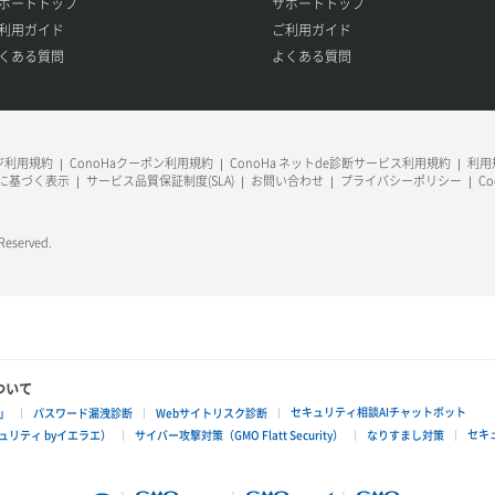
ポートトップ
サポートトップ
利用ガイド
ご利用ガイド
くある質問
よくある質問
ージ利用規約
ConoHaクーポン利用規約
ConoHa ネットde診断サービス利用規約
利用規
に基づく表示
サービス品質保証制度(SLA)
お問い合わせ
プライバシーポリシー
C
 Reserved.
ついて
セキュリティ相談AIチャットボット
」
パスワード漏洩診断
Webサイトリスク診断
セキ
リティ byイエラエ）
サイバー攻撃対策（GMO Flatt Security）
なりすまし対策