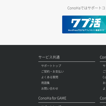
ConoHaではサポー
サービス共通
Co
サポートトップ
サ
ご契約・お支払い
ご
よくある質問
C
用語集
お
お問い合わせ
よ
ConoHa for GAME
Con