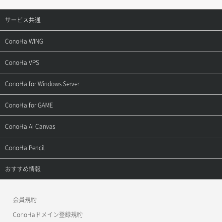
サービス共通
サポートトップ
ConoHa WING
ご契約・お支払い
サポートトップ
ConoHa VPS
よくある質問
ご利用ガイド
サポートトップ
ConoHa for Windows Server
用語集
ConoHa WINGの始め方
ご利用ガイド
サポートトップ
ConoHa for GAME
お問い合わせ
お乗り換えガイド
よくある質問
ご利用ガイド
サポートトップ
ConoHa AI Canvas
よくある質問
APIドキュメントVPS2.0
よくある質問
ご利用ガイド
サポートトップ
ConoHa Pencil
APIドキュメントVPS3.0
APIドキュメントVPS2.0
よくある質問
ご利用ガイド
サポートトップ
おすすめ情報
APIドキュメントVPS3.0
よくある質問
ご利用ガイド
ワプ活
会員規約
よくある質問
マイクラゼミ
ConoHaドメイン登録規約