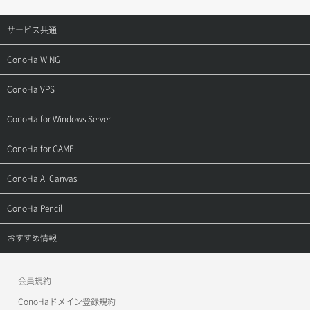
サービス共通
サポートトップ
ConoHa WING
ご契約・お支払い
サポートトップ
ConoHa VPS
よくある質問
ご利用ガイド
サポートトップ
ConoHa for Windows Server
用語集
ConoHa WINGの始め方
ご利用ガイド
サポートトップ
ConoHa for GAME
お問い合わせ
お乗り換えガイド
よくある質問
ご利用ガイド
サポートトップ
ConoHa AI Canvas
よくある質問
APIドキュメントVPS2.0
よくある質問
ご利用ガイド
サポートトップ
ConoHa Pencil
APIドキュメントVPS3.0
APIドキュメントVPS2.0
よくある質問
ご利用ガイド
サポートトップ
おすすめ情報
APIドキュメントVPS3.0
よくある質問
ご利用ガイド
ワプ活
会員規約
よくある質問
マイクラゼミ
ConoHaドメイン登録規約