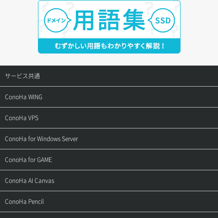
サービス共通
サポートトップ
ConoHa WING
ご契約・お支払い
サポートトップ
ConoHa VPS
よくある質問
ご利用ガイド
サポートトップ
ConoHa for Windows Server
用語集
ConoHa WINGの始め方
ご利用ガイド
サポートトップ
ConoHa for GAME
お問い合わせ
お乗り換えガイド
よくある質問
ご利用ガイド
サポートトップ
ConoHa AI Canvas
よくある質問
APIドキュメントVPS2.0
よくある質問
ご利用ガイド
サポートトップ
ConoHa Pencil
APIドキュメントVPS3.0
APIドキュメントVPS2.0
よくある質問