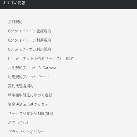
ご利用ガイド
サポートトップ
おすすめ情報
APIドキュメントVPS3.0
よくある質問
ご利用ガイド
ワプ活
会員規約
よくある質問
マイクラゼミ
ConoHaドメイン登録規約
美雲このは徹底ガイド
ConoHaチャージ利用規約
ConoHaクーポン利用規約
ConoHa ネットde診断サービス利用規約
利用規約(ConoHa AI Canvas)
利用規約(ConoHa Pencil)
契約代理店規約
特定商取引法に基づく表記
資金決済法に基づく表示
サービス品質保証制度(SLA)
お問い合わせ
プライバシーポリシー