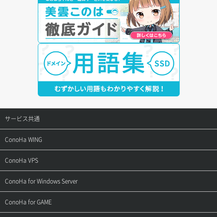
サービス共通
サポートトップ
ConoHa WING
ご契約・お支払い
サポートトップ
ConoHa VPS
よくある質問
ご利用ガイド
サポートトップ
ConoHa for Windows Server
用語集
ConoHa WINGの始め方
ご利用ガイド
サポートトップ
ConoHa for GAME
お問い合わせ
お乗り換えガイド