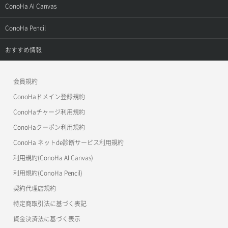
よくある質問
ご利用ガイド
サポートトップ
ConoHa AI Canvas
よくある質問
APIドキュメントVPS2.0
よくある質問
ご利用ガイド
サポートトップ
ConoHa Pencil
APIドキュメントVPS3.0
APIドキュメントVPS2.0
よくある質問
ご利用ガイド
サポートトップ
おすすめ情報
APIドキュメントVPS3.0
よくある質問
ご利用ガイド
ワプ活
会員規約
よくある質問
マイクラゼミ
ConoHaドメイン登録規約
美雲このは徹底ガイド
ConoHaチャージ利用規約
ConoHaクーポン利用規約
ConoHa ネットde診断サービス利用規約
利用規約(ConoHa AI Canvas)
利用規約(ConoHa Pencil)
契約代理店規約
特定商取引法に基づく表記
資金決済法に基づく表示