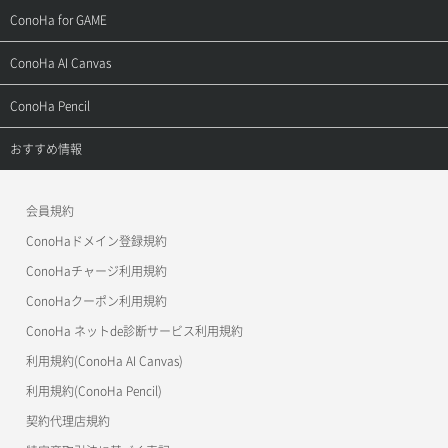
用語集
ConoHa WINGの始め方
ご利用ガイド
サポートトップ
ConoHa for GAME
お問い合わせ
お乗り換えガイド
よくある質問
ご利用ガイド
サポートトップ
ConoHa AI Canvas
よくある質問
APIドキュメントVPS2.0
よくある質問
ご利用ガイド
サポートトップ
ConoHa Pencil
APIドキュメントVPS3.0
APIドキュメントVPS2.0
よくある質問
ご利用ガイド
サポートトップ
おすすめ情報
APIドキュメントVPS3.0
よくある質問
ご利用ガイド
ワプ活
会員規約
よくある質問
マイクラゼミ
ConoHaドメイン登録規約
美雲このは徹底ガイド
ConoHaチャージ利用規約
ConoHaクーポン利用規約
ConoHa ネットde診断サービス利用規約
利用規約(ConoHa AI Canvas)
利用規約(ConoHa Pencil)
契約代理店規約