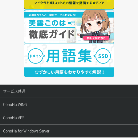
サービス共通
サポートトップ
ConoHa WING
ご契約・お支払い
サポートトップ
ConoHa VPS
よくある質問
ご利用ガイド
サポートトップ
ConoHa for Windows Server