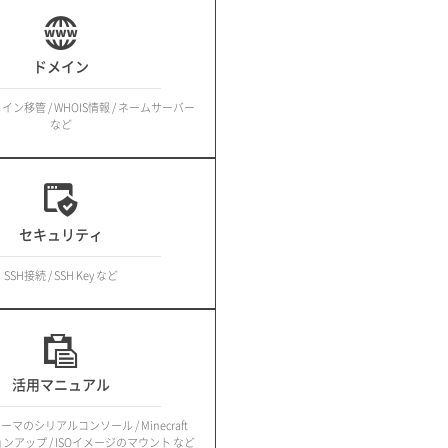
ドメイン
メイン移管 / WHOIS情報 / ネームサーバー
など
セキュリティ
SSH接続 / SSH Key など
活用マニュアル
マのシリアルコンソール / Minecraft
ジョンアップ / ISOイメージのマウント など