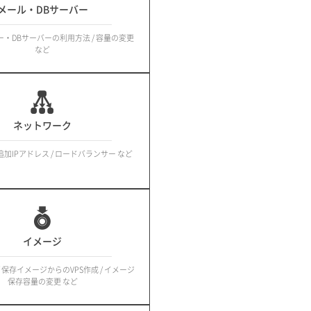
メール・DBサーバー
・DBサーバーの利用方法 / 容量の変更
など
ネットワーク
 追加IPアドレス / ロードバランサー など
イメージ
 保存イメージからのVPS作成 / イメージ
保存容量の変更 など