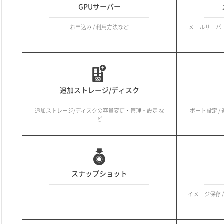
GPUサーバー
お申込み / 利用方法など
メールサーバー
追加ストレージ/ディスク
追加ストレージ/ディスクの容量変更・管理・設定 な
ポート設定 /
ど
スナップショット
イメージ保存 /