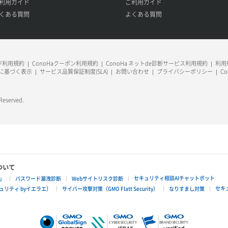
利用ガイド
ご利用ガイド
くある質問
よくある質問
ージ利用規約
ConoHaクーポン利用規約
ConoHa ネットde診断サービス利用規約
利用規
に基づく表示
サービス品質保証制度(SLA)
お問い合わせ
プライバシーポリシー
C
 Reserved.
ついて
セキュリティ相談AIチャットボット
」
パスワード漏洩診断
Webサイトリスク診断
セキ
リティ byイエラエ）
サイバー攻撃対策（GMO Flatt Security）
なりすまし対策