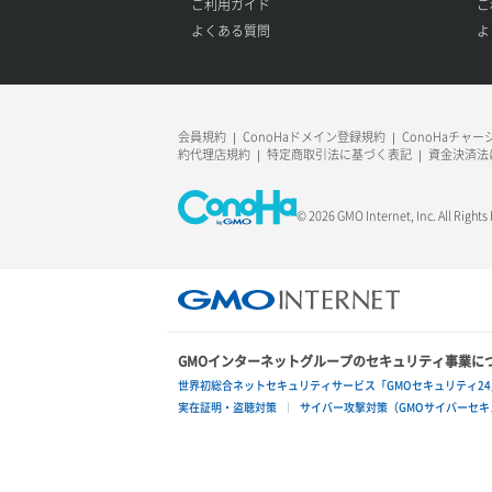
ご利用ガイド
ご
よくある質問
よ
会員規約
ConoHaドメイン登録規約
ConoHaチャ
約代理店規約
特定商取引法に基づく表記
資金決済法
© 2026 GMO Internet, Inc. All Rights
GMOインターネットグループのセキュリティ事業に
世界初総合ネットセキュリティサービス「GMOセキュリティ24
実在証明・盗聴対策
サイバー攻撃対策（GMOサイバーセキュ