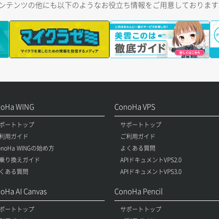
トコンテンツの他にも以下のようなお役立ち情報をご用意しておりま
noHa WING
ConoHa VPS
ポートトップ
サポートトップ
利用ガイド
ご利用ガイド
onoHa WINGの始め方
よくある質問
乗り換えガイド
APIドキュメントVPS2.0
くある質問
APIドキュメントVPS3.0
oHa AI Canvas
ConoHa Pencil
ポートトップ
サポートトップ