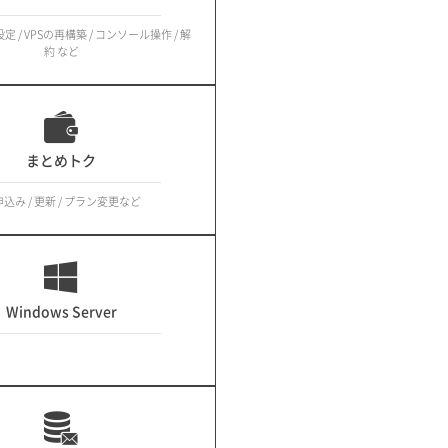
定 / VPSの再構築 / コンソール操作 / 解
約 など
まとめトク
込み / 更新 / プラン変更など
Windows Server