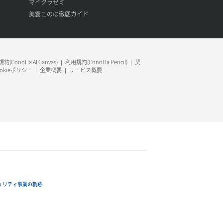
マイクラゼミ
美雲このは徹底ガイド
約(ConoHa AI Canvas)
利用規約(ConoHa Pencil)
契
ookieポリシー
企業概要
サービス概要
ュリティ事業の軌跡