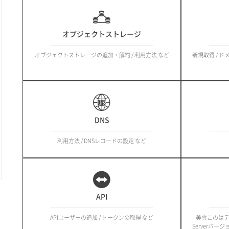
オブジェクトストレージ
オブジェクトストレージの追加・解約 / 利用方法 など
新規取得 / ド
DNS
利用方法 / DNSレコードの設定 など
API
APIユーザーの追加 / トークンの取得 など
美雲このはテー
Serverバー