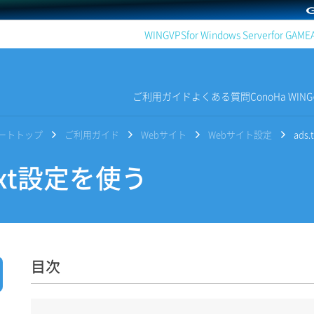
WING
VPS
for Windows Server
for GAME
ご利用ガイド
よくある質問
ConoHa WI
サポートトップ
ご利用ガイド
Webサイト
Webサイト設定
ads
txt設定を使う
目次