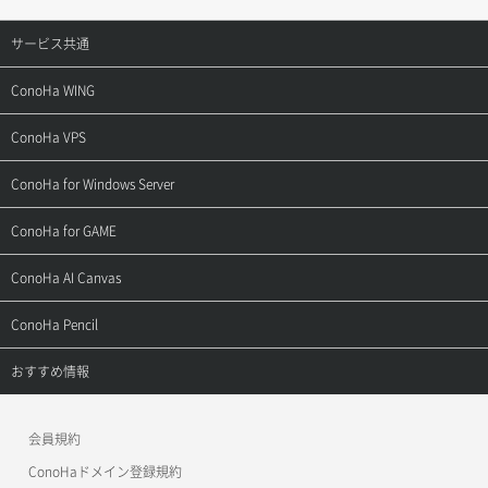
サービス共通
サポートトップ
ConoHa WING
ご契約・お支払い
サポートトップ
ConoHa VPS
よくある質問
ご利用ガイド
サポートトップ
ConoHa for Windows Server
用語集
ConoHa WINGの始め方
ご利用ガイド
サポートトップ
ConoHa for GAME
お問い合わせ
お乗り換えガイド
よくある質問
ご利用ガイド
サポートトップ
ConoHa AI Canvas
よくある質問
APIドキュメントVPS2.0
よくある質問
ご利用ガイド
サポートトップ
ConoHa Pencil
APIドキュメントVPS3.0
APIドキュメントVPS2.0
よくある質問
ご利用ガイド
サポートトップ
おすすめ情報
APIドキュメントVPS3.0
よくある質問
ご利用ガイド
ワプ活
会員規約
よくある質問
マイクラゼミ
ConoHaドメイン登録規約