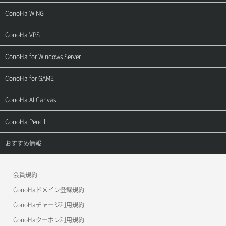
サポートトップ
ConoHa WING
ご契約・お支払い
サポートトップ
ConoHa VPS
よくある質問
ご利用ガイド
サポートトップ
ConoHa for Windows Server
用語集
ConoHa WINGの始め方
ご利用ガイド
サポートトップ
ConoHa for GAME
お問い合わせ
お乗り換えガイド
よくある質問
ご利用ガイド
サポートトップ
ConoHa AI Canvas
よくある質問
APIドキュメントVPS2.0
よくある質問
ご利用ガイド
サポートトップ
ConoHa Pencil
APIドキュメントVPS3.0
APIドキュメントVPS2.0
よくある質問
ご利用ガイド
サポートトップ
おすすめ情報
APIドキュメントVPS3.0
よくある質問
ご利用ガイド
ワプ活
会員規約
よくある質問
マイクラゼミ
ConoHaドメイン登録規約
美雲このは徹底ガイド
ConoHaチャージ利用規約
ConoHaクーポン利用規約