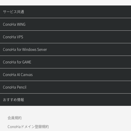
サービス共通
サポートトップ
ConoHa WING
ご契約・お支払い
サポートトップ
ConoHa VPS
よくある質問
ご利用ガイド
サポートトップ
ConoHa for Windows Server
用語集
ConoHa WINGの始め方
ご利用ガイド
サポートトップ
ConoHa for GAME
お問い合わせ
お乗り換えガイド
よくある質問
ご利用ガイド
サポートトップ
ConoHa AI Canvas
よくある質問
APIドキュメントVPS2.0
よくある質問
ご利用ガイド
サポートトップ
ConoHa Pencil
APIドキュメントVPS3.0
APIドキュメントVPS2.0
よくある質問
ご利用ガイド
サポートトップ
おすすめ情報
APIドキュメントVPS3.0
よくある質問
ご利用ガイド
ワプ活
会員規約
よくある質問
マイクラゼミ
ConoHaドメイン登録規約