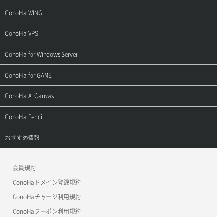
サポートトップ
ConoHa WING
ご契約・お支払い
サポートトップ
ConoHa VPS
よくある質問
ご利用ガイド
サポートトップ
ConoHa for Windows Server
用語集
ConoHa WINGの始め方
ご利用ガイド
サポートトップ
ConoHa for GAME
お問い合わせ
お乗り換えガイド
よくある質問
ご利用ガイド
サポートトップ
ConoHa AI Canvas
よくある質問
APIドキュメントVPS2.0
よくある質問
ご利用ガイド
サポートトップ
ConoHa Pencil
APIドキュメントVPS3.0
APIドキュメントVPS2.0
よくある質問
ご利用ガイド
サポートトップ
おすすめ情報
APIドキュメントVPS3.0
よくある質問
ご利用ガイド
ワプ活
会員規約
よくある質問
マイクラゼミ
ConoHaドメイン登録規約
美雲このは徹底ガイド
ConoHaチャージ利用規約
ConoHaクーポン利用規約