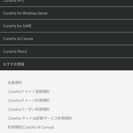
ConoHa VPS
よくある質問
ご利用ガイド
サポートトップ
ConoHa for Windows Server
用語集
ConoHa WINGの始め方
ご利用ガイド
サポートトップ
ConoHa for GAME
お問い合わせ
お乗り換えガイド
よくある質問
ご利用ガイド
サポートトップ
ConoHa AI Canvas
よくある質問
APIドキュメントVPS2.0
よくある質問
ご利用ガイド
サポートトップ
ConoHa Pencil
APIドキュメントVPS3.0
APIドキュメントVPS2.0
よくある質問
ご利用ガイド
サポートトップ
おすすめ情報
APIドキュメントVPS3.0
よくある質問
ご利用ガイド
ワプ活
会員規約
よくある質問
マイクラゼミ
ConoHaドメイン登録規約
美雲このは徹底ガイド
ConoHaチャージ利用規約
ConoHaクーポン利用規約
ConoHa ネットde診断サービス利用規約
利用規約(ConoHa AI Canvas)