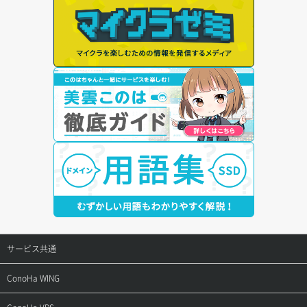
サービス共通
サポートトップ
ConoHa WING
ご契約・お支払い
サポートトップ