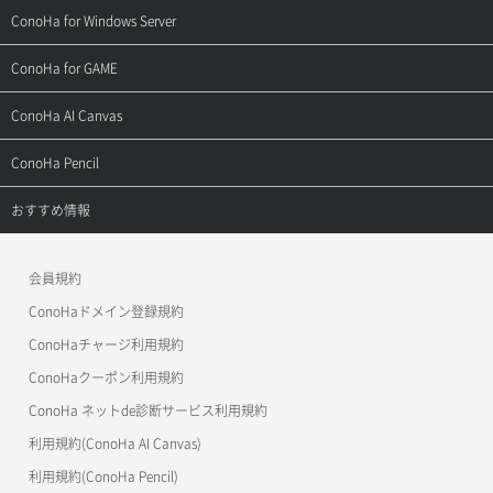
よくある質問
ご利用ガイド
サポートトップ
ConoHa for Windows Server
用語集
ConoHa WINGの始め方
ご利用ガイド
サポートトップ
ConoHa for GAME
お問い合わせ
お乗り換えガイド
よくある質問
ご利用ガイド
サポートトップ
ConoHa AI Canvas
よくある質問
APIドキュメントVPS2.0
よくある質問
ご利用ガイド
サポートトップ
ConoHa Pencil
APIドキュメントVPS3.0
APIドキュメントVPS2.0
よくある質問
ご利用ガイド
サポートトップ
おすすめ情報
APIドキュメントVPS3.0
よくある質問
ご利用ガイド
ワプ活
会員規約
よくある質問
マイクラゼミ
ConoHaドメイン登録規約
美雲このは徹底ガイド
ConoHaチャージ利用規約
ConoHaクーポン利用規約
ConoHa ネットde診断サービス利用規約
利用規約(ConoHa AI Canvas)
利用規約(ConoHa Pencil)