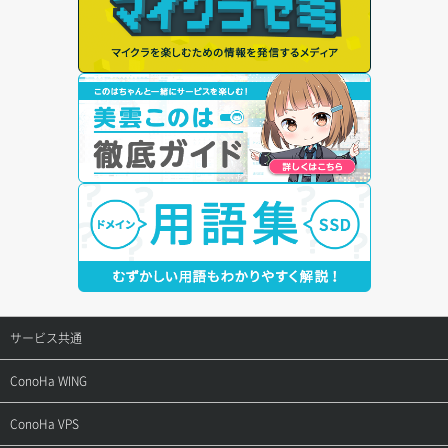
サービス共通
サポートトップ
ConoHa WING
ご契約・お支払い
サポートトップ
ConoHa VPS