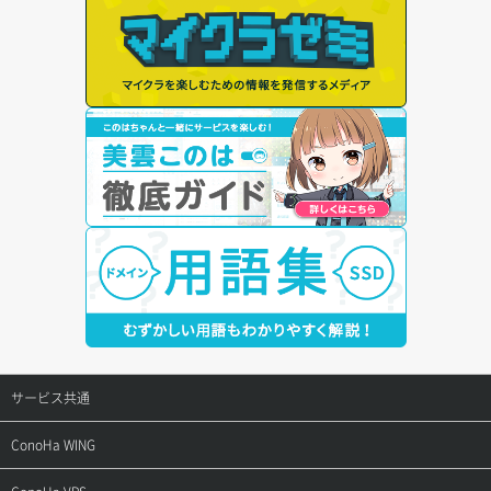
サービス共通
サポートトップ
ConoHa WING
ご契約・お支払い
サポートトップ