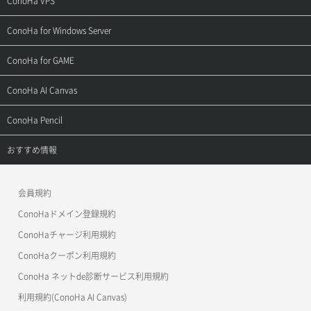
ConoHa VPS
よくある質問
ご利用ガイド
サポートトップ
ConoHa for Windows Server
用語集
ConoHa WINGの始め方
ご利用ガイド
サポートトップ
ConoHa for GAME
お問い合わせ
お乗り換えガイド
よくある質問
ご利用ガイド
サポートトップ
ConoHa AI Canvas
よくある質問
APIドキュメントVPS2.0
よくある質問
ご利用ガイド
サポートトップ
ConoHa Pencil
APIドキュメントVPS3.0
APIドキュメントVPS2.0
よくある質問
ご利用ガイド
サポートトップ
おすすめ情報
APIドキュメントVPS3.0
よくある質問
ご利用ガイド
ワプ活
会員規約
よくある質問
マイクラゼミ
ConoHaドメイン登録規約
美雲このは徹底ガイド
ConoHaチャージ利用規約
ConoHaクーポン利用規約
ConoHa ネットde診断サービス利用規約
利用規約(ConoHa AI Canvas)