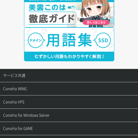
サービス共通
サポートトップ
ConoHa WING
ご契約・お支払い
サポートトップ
ConoHa VPS
よくある質問
ご利用ガイド
サポートトップ
ConoHa for Windows Server
用語集
ConoHa WINGの始め方
ご利用ガイド
サポートトップ
ConoHa for GAME
お問い合わせ
お乗り換えガイド