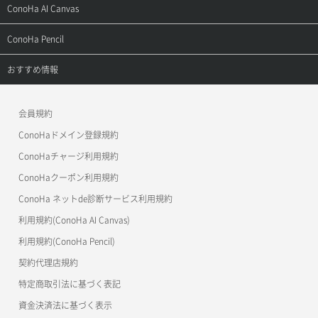
よくある質問
ご利用ガイド
サポートトップ
ConoHa AI Canvas
よくある質問
APIドキュメントVPS2.0
よくある質問
ご利用ガイド
サポートトップ
ConoHa Pencil
APIドキュメントVPS3.0
APIドキュメントVPS2.0
よくある質問
ご利用ガイド
サポートトップ
おすすめ情報
APIドキュメントVPS3.0
よくある質問
ご利用ガイド
ワプ活
会員規約
よくある質問
マイクラゼミ
ConoHaドメイン登録規約
美雲このは徹底ガイド
ConoHaチャージ利用規約
ConoHaクーポン利用規約
ConoHa ネットde診断サービス利用規約
利用規約(ConoHa AI Canvas)
利用規約(ConoHa Pencil)
契約代理店規約
特定商取引法に基づく表記
資金決済法に基づく表示